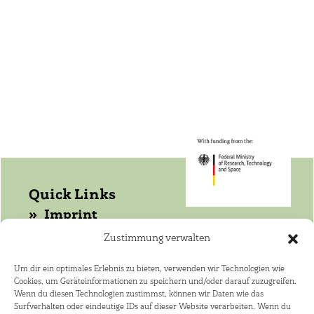
Quick Links
Imprint
Data protection
Zustimmung verwalten
Get in touch with WASANet!
Um dir ein optimales Erlebnis zu bieten, verwenden wir Technologien wie
Cookies, um Geräteinformationen zu speichern und/oder darauf zuzugreifen.
Coordinator: Dr. Joerg Helmschrot
Wenn du diesen Technologien zustimmst, können wir Daten wie das
+264 81 141 4182 ·
Surfverhalten oder eindeutige IDs auf dieser Website verarbeiten. Wenn du