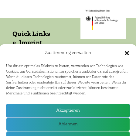
Quick Links
Imprint
Data protection
Zustimmung verwalten
Get in touch with WASANet!
Um dir ein optimales Erlebnis zu bieten, verwenden wir Technologien wie
Cookies, um Geräteinformationen zu speichern und/oder darauf zuzugreifen.
Coordinator: Dr. Joerg Helmschrot
Wenn du diesen Technologien zustimmst, können wir Daten wie das
+264 81 141 4182 ·
Surfverhalten oder eindeutige IDs auf dieser Website verarbeiten. Wenn du
deine Zustimmung nicht erteilst oder zurückziehst, können bestimmte
joerg.helmschrot@kit.edu
Merkmale und Funktionen beeinträchtigt werden.
African Speaker: Dr. Nico Elema
+27 21 808 9381 · ne@sun.ac.za
Akzeptieren
WASA Partner Countries
Ablehnen