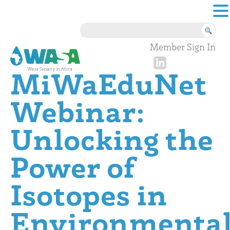
Skip to content
Member Sign In
MiWaEduNet
Webinar:
Unlocking the
Power of
Isotopes in
Environmenta